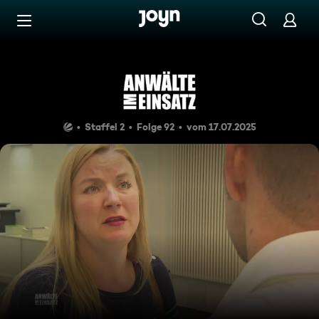
Zum Inhalt springen
Barrierefrei
Scheinehe ist billiger als Sch
Staffel 2
Folge 92
vom 17.07.2025