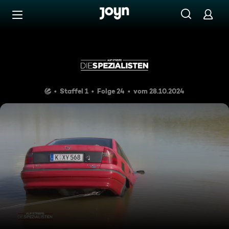
Zum Inhalt springen
Barrierefrei
Rache per See
Staffel 1
Folge 24
vom 28.10.2024