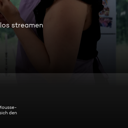
nlos streamen
-Mousse-
sich den