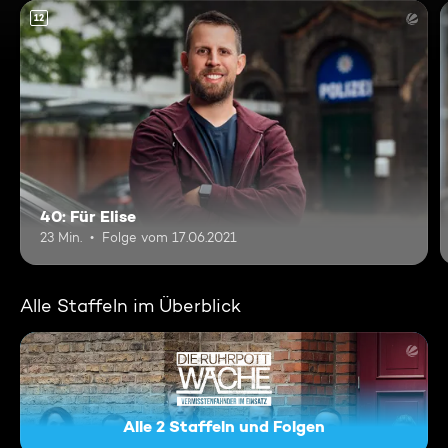
12
40: Für Elise
23 Min.
Folge vom 17.06.2021
Alle Staffeln im Überblick
Alle 2 Staffeln und Folgen
Die Ruhrpottwache - Vermiss