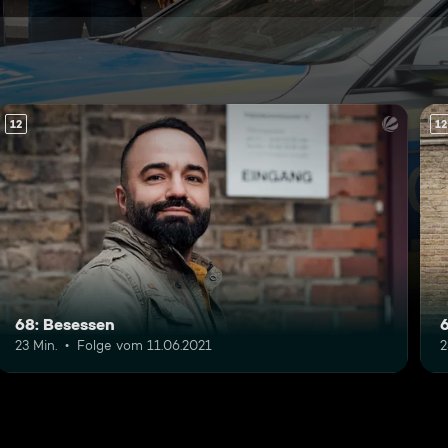
12
12
68: Besessen
6
23 Min.
Folge vom 11.06.2021
2