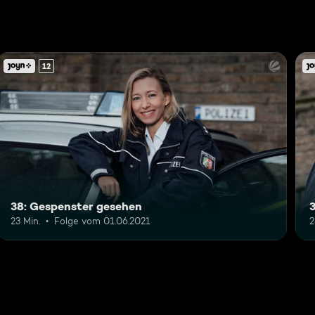
12
38: Gespenster gesehen
23 Min.
Folge vom 01.06.2021
2