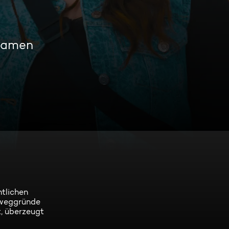
reamen
htlichen
Beweggründe
t, überzeugt