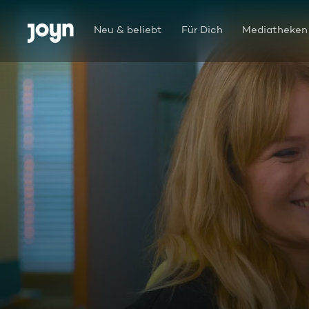
Zum Inhalt springen
Barrierefrei
Neu & beliebt
Für Dich
Mediatheken