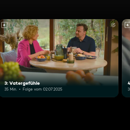
6
6
3: Vatergefühle
35 Min.
Folge vom 02.07.2025
3