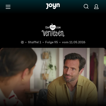
Zum Inhalt springen
Barrierefrei
Alles auf eine Karte
Staffel 1
Folge 95
vom 11.05.2026