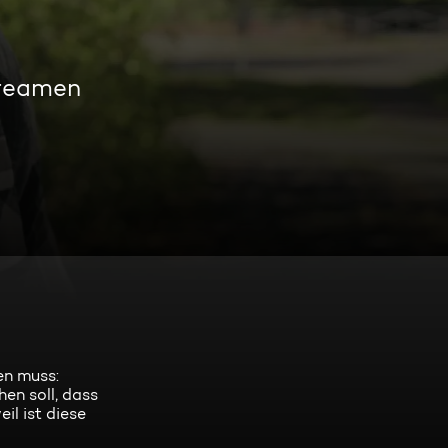
treamen
en muss:
en soll, dass
il ist diese