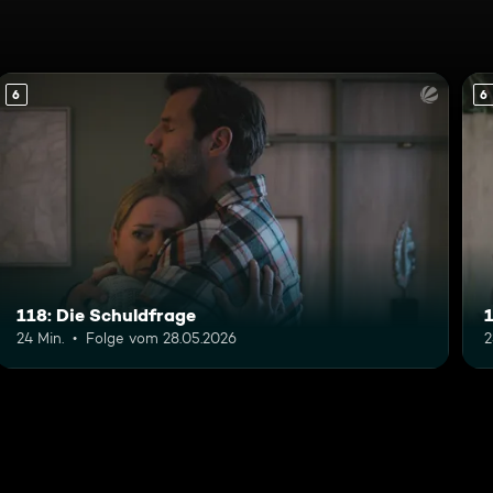
6
6
118: Die Schuldfrage
1
24 Min.
Folge vom 28.05.2026
2