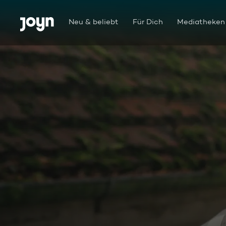
Zum Inhalt springen
Barrierefrei
Neu & beliebt
Für Dich
Mediatheken