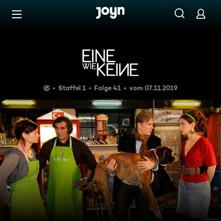
Zum Inhalt springen
Barrierefrei
Folge 41
Staffel 1
Folge 41
vom 07.11.2019