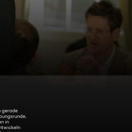
m gerade
rbungsrunde,
n in
entwickeln