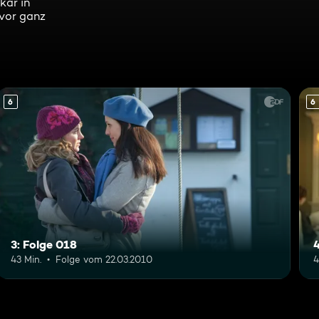
kar in
 vor ganz
6
6
3: Folge 018
4
43 Min.
Folge vom 22.03.2010
4