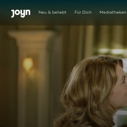
Zum Inhalt springen
Barrierefrei
Neu & beliebt
Für Dich
Mediatheken