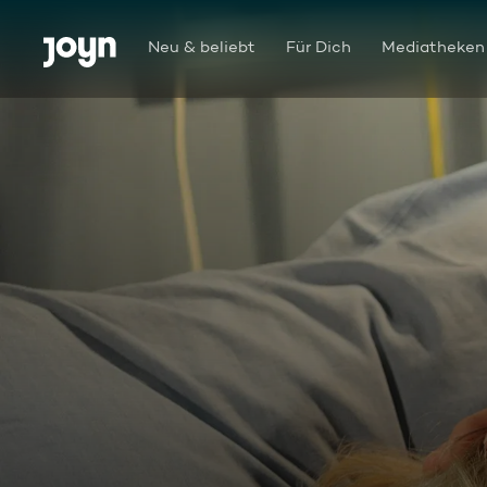
Zum Inhalt springen
Barrierefrei
Neu & beliebt
Für Dich
Mediatheken