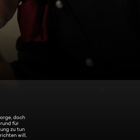
Sorge, doch
rund für
lung zu tun
ichten will,