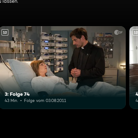
 lassen.
12
12
3: Folge 74
4
43 Min.
Folge vom 03.08.2011
4