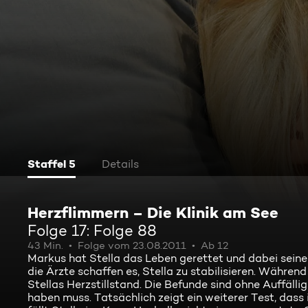
Staffel 5
Details
Herzflimmern – Die Klinik am See
Folge 17: Folge 88
43 Min.
Folge vom 23.08.2011
Ab 12
Markus hat Stella das Leben gerettet und dabei seine 
die Ärzte schaffen es, Stella zu stabilisieren. Währe
Stellas Herzstillstand. Die Befunde sind ohne Auffäl
haben muss. Tatsächlich zeigt ein weiterer Test, dass