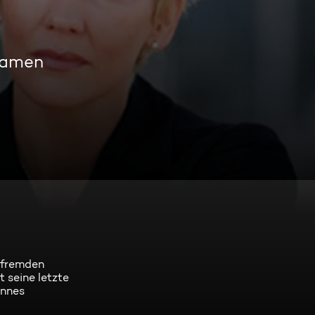
reamen
t fremden
 seine letzte
annes