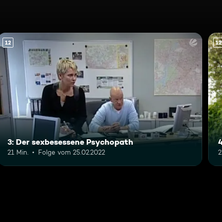
12
12
3: Der sexbesessene Psychopath
21 Min.
Folge vom 25.02.2022
2