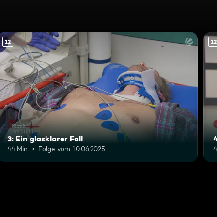
12
12
3: Ein glasklarer Fall
44 Min.
Folge vom 10.06.2025
4