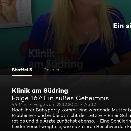
Ein 
Staffel 5
Details
Klinik am Südring
Folge 167: Ein süßes Geheimnis
44 Min.
Folge vom 22.12.2021
Ab 12
Nach ihrer Babyparty kommt eine werdende Mutter blut
Probleme - und er bleibt nicht der Letzte. - Einer Schü
ratlos und die Ärzte zunächst ebenso. - Eine Schülerin
Leider verschweigt sie, wie es zu ihren Beschwerden k