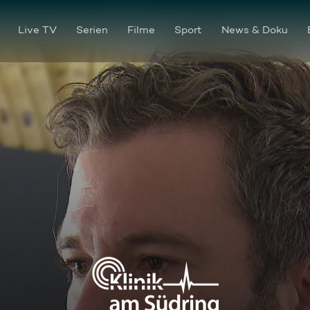
Live TV
Serien
Filme
Sport
News & Doku
Wer schön sein will, leidet oft