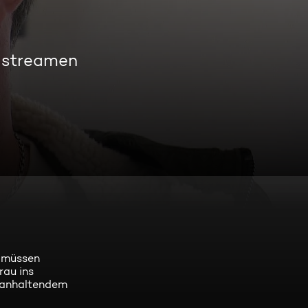
s streamen
k müssen
rau ins
r anhaltendem