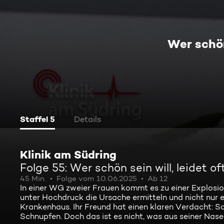
Wer schön 
Staffel 5
Details
Klinik am Südring
Folge 55: Wer schön sein will, leidet of
45 Min.
Folge vom 10.06.2025
Ab 12
In einer WG zweier Frauen kommt es zu einer Explosio
unter Hochdruck die Ursache ermitteln und nicht nur e
Krankenhaus. Ihr Freund hat einen klaren Verdacht: Sc
Schnupfen. Doch das ist es nicht, was aus seiner Nase l