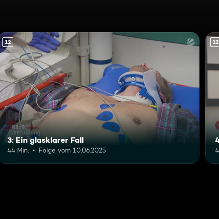
12
12
3: Ein glasklarer Fall
44 Min.
Folge vom 10.06.2025
4