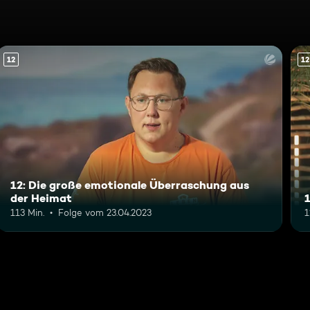
12
12
12: Die große emotionale Überraschung aus
der Heimat
113 Min.
Folge vom 23.04.2023
1