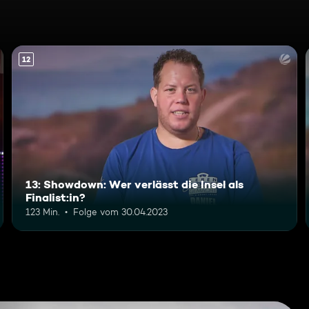
12
13: Showdown: Wer verlässt die Insel als
Finalist:in?
123 Min.
Folge vom 30.04.2023