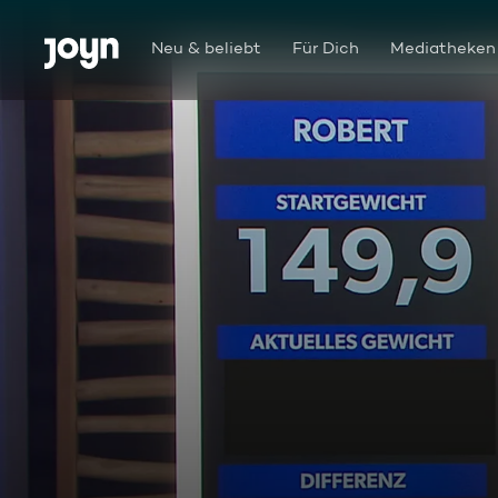
Zum Inhalt springen
Barrierefrei
Neu & beliebt
Für Dich
Mediatheken