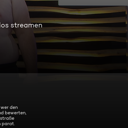
los streamen
 wer den
nd bewerten,
gstraße
 parat.