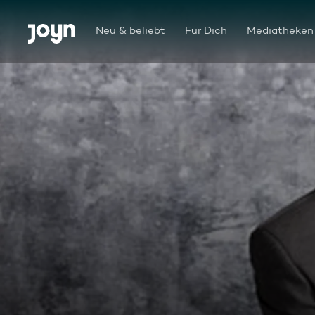
Zum Inhalt springen
Barrierefrei
Neu & beliebt
Für Dich
Mediatheken