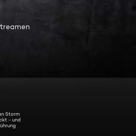
streamen
ian Storm
ckt - und
führung