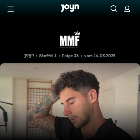
Zum Inhalt springen
Barrierefrei
Neue Dynamik & alte Konflik
Staffel 1
Folge 38
vom 14.05.2025