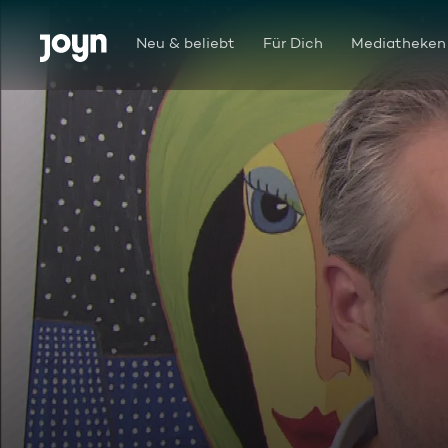
Zum Inhalt springen
Barrierefrei
Neu & beliebt
Für Dich
Mediatheken