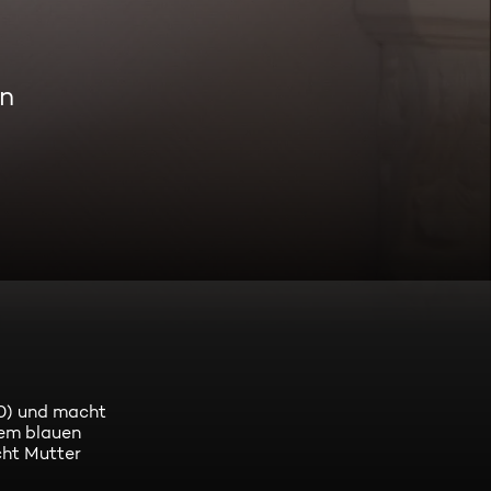
en
40) und macht
inem blauen
cht Mutter