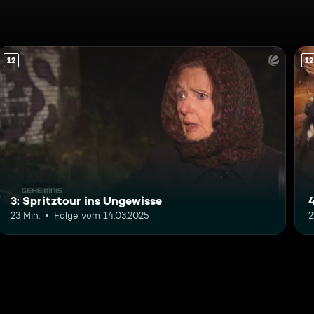
12
12
3: Spritztour ins Ungewisse
23 Min.
Folge vom 14.03.2025
2