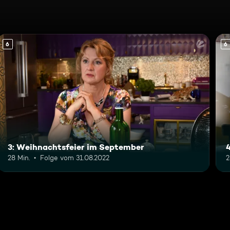
6
6
3: Weihnachtsfeier im September
4
28 Min.
Folge vom 31.08.2022
2