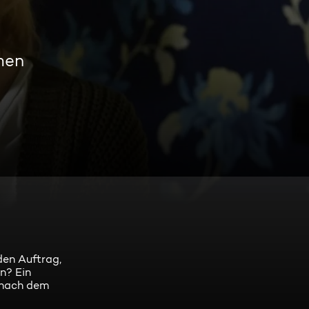
men
 den Auftrag,
n? Ein
t nach dem