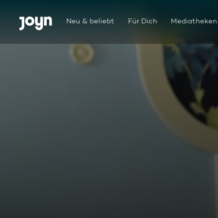
Zum Inhalt springen
Barrierefrei
Neu & beliebt
Für Dich
Mediatheken