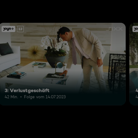
12
3: Verlustgeschäft
42 Min.
Folge vom 14.07.2023
4