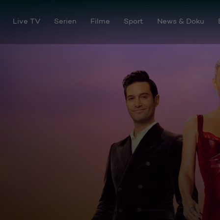
Live TV
Serien
Filme
Sport
News & Doku