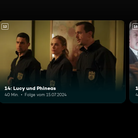
12
16
14: Lucy und Phineas
1
40 Min.
Folge vom 15.07.2024
4