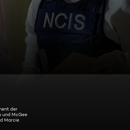
ment der
res und McGee
nd Marcie