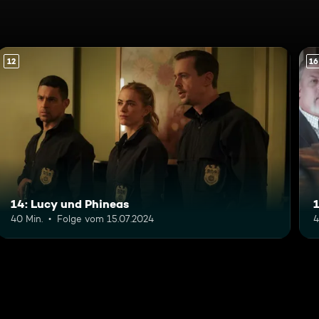
12
16
14: Lucy und Phineas
1
40 Min.
Folge vom 15.07.2024
4