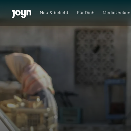
Zum Inhalt springen
Barrierefrei
Neu & beliebt
Für Dich
Mediatheken