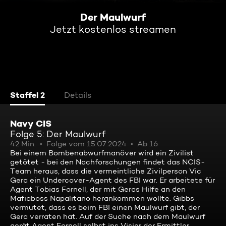
Der Maulwurf
Jetzt kostenlos streamen
Staffel 2
Details
Navy CIS
Folge 5: Der Maulwurf
42 Min.
Folge vom 15.07.2024
Ab 16
Bei einem Bombenabwurfmanöver wird ein Zivilist
getötet - bei den Nachforschungen findet das NCIS-
Team heraus, dass die vermeintliche Zivilperson Vic
Gera ein Undercover-Agent des FBI war. Er arbeitete für
Agent Tobias Fornell, der mit Geras Hilfe an den
Mafiaboss Napalitano herankommen wollte. Gibbs
vermutet, dass es beim FBI einen Maulwurf gibt, der
Gera verraten hat. Auf der Suche nach dem Maulwurf
gerät Agent Fornell selbst ins Visier der Ermittler ...