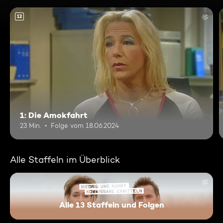
12
1: Die Amokfahrt
23 Min.
Folge vom 18.06.2024
Alle Staffeln im Überblick
Alle 13 Staffeln und Folgen
Niedrig und Kuhnt - Komissar