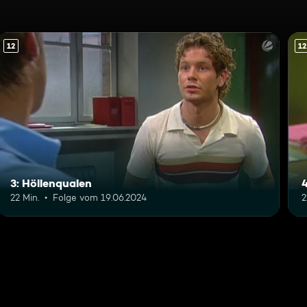
12
12
3: Höllenqualen
4
22 Min.
Folge vom 19.06.2024
2