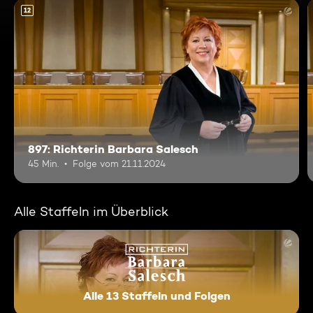
12
897: Richterin Barbara Salesch
45 Min.
Folge vom 21.11.2024
Alle Staffeln im Überblick
Alle 13 Staffeln und Folgen
Richterin Barbara Salesch