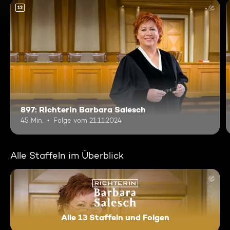
12
897: Richterin Barbara Salesch
45 Min.
Folge vom 21.11.2024
Alle Staffeln im Überblick
Alle 13 Staffeln und Folgen
Richterin Barbara Salesch