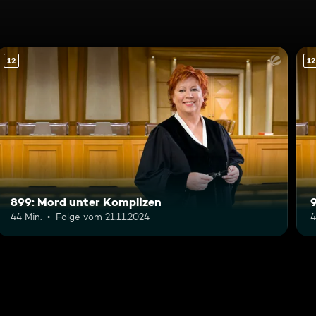
12
12
899: Mord unter Komplizen
44 Min.
Folge vom 21.11.2024
4