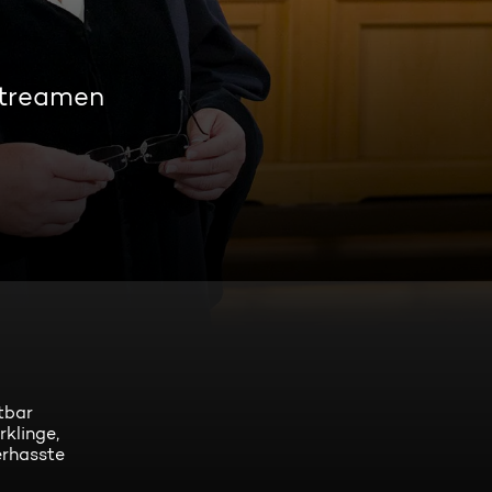
streamen
htbar
rklinge,
erhasste