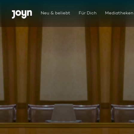
Zum Inhalt springen
Barrierefrei
Neu & beliebt
Für Dich
Mediatheken