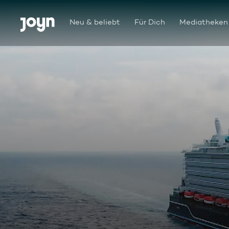
Zum Inhalt springen
Barrierefrei
Neu & beliebt
Für Dich
Mediatheken