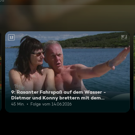
12
9: Rasanter Fahrspaß auf dem Wasser -
Dietmar und Konny brettern mit dem
Motorboot
45 Min.
Folge vom 14.06.2026