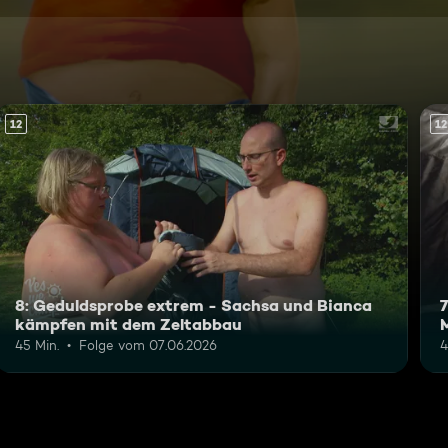
12
12
8: Geduldsprobe extrem - Sachsa und Bianca
kämpfen mit dem Zeltabbau
M
45 Min.
Folge vom 07.06.2026
4