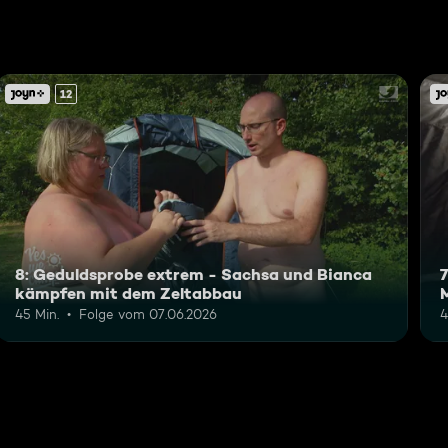
12
8: Geduldsprobe extrem - Sachsa und Bianca
kämpfen mit dem Zeltabbau
M
45 Min.
Folge vom 07.06.2026
4