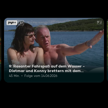
12
9: Rasanter Fahrspaß auf dem Wasser -
Dietmar und Konny brettern mit dem
Motorboot
45 Min.
Folge vom 14.06.2026