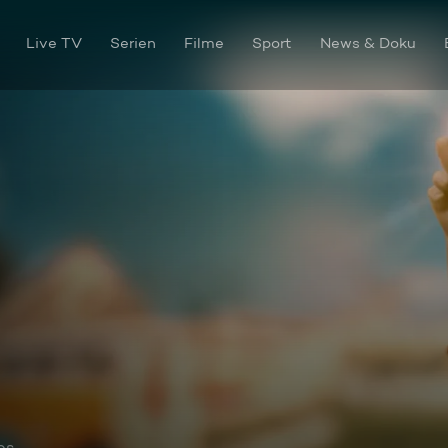
Live TV
Serien
Filme
Sport
News & Doku
os