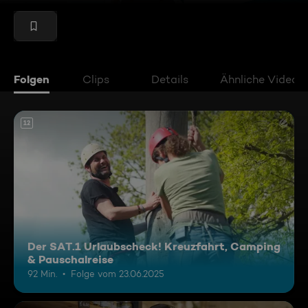
Folgen
Clips
Details
Ähnliche Videos
12
Der SAT.1 Urlaubscheck! Kreuzfahrt, Camping
& Pauschalreise
92 Min.
Folge vom 23.06.2025