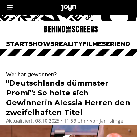
START
SHOWS
REALITY
FILME
SERIEN
DO
Wer hat gewonnen?
"Deutschlands dümmster
Promi": So holte sich
Gewinnerin Alessia Herren den
zweifelhaften Titel
Aktualisiert:
08.10.2025 • 11:59 Uhr
von
Jan Islinger