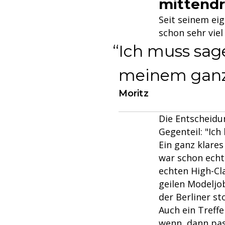
mittendr
Seit seinem eig
schon sehr viel
Ich muss sage
meinem ganz
Moritz
Die Entscheidu
Gegenteil: "Ich
Ein ganz klare
war schon echt
echten High-Cl
geilen Modeljob
der Berliner sto
Auch ein Treff
wenn, dann pas