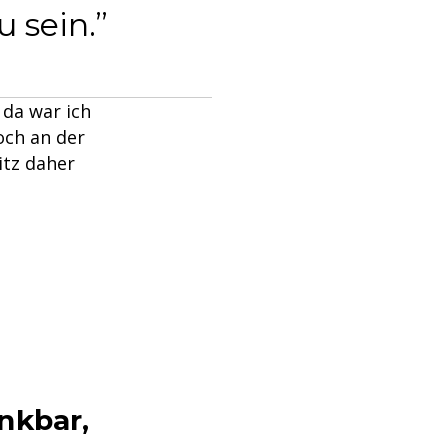
 sein.
, da war ich
och an der
itz daher
nkbar,