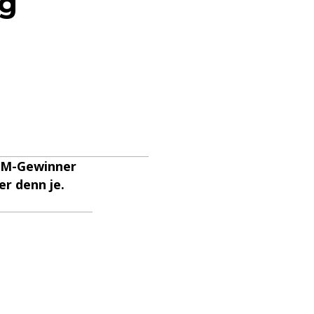
eg
NTM-Gewinner
er denn je.