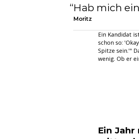
Hab mich einf
Moritz
Ein Kandidat i
schon so: 'Okay
Spitze sein.'" 
wenig. Ob er ei
Ein Jahr