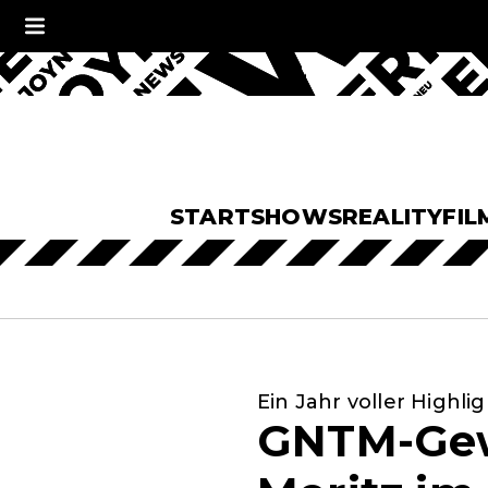
START
SHOWS
REALITY
FIL
Ein Jahr voller Highli
GNTM-Gewi