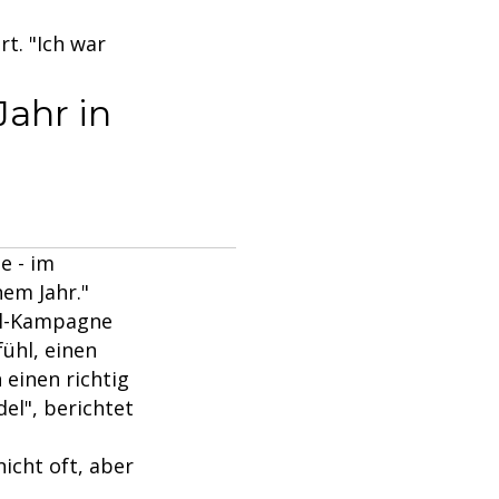
t. "Ich war
Jahr in
e - im
nem Jahr."
éal-Kampagne
ühl, einen
 einen richtig
del", berichtet
icht oft, aber