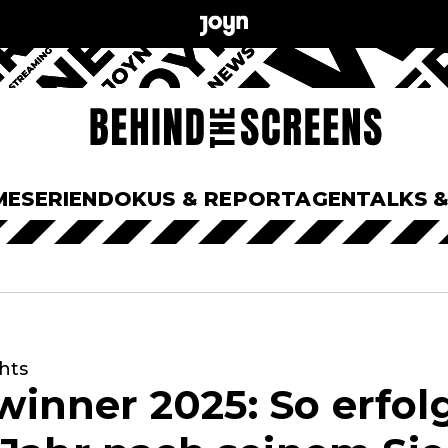
ME
SERIEN
DOKUS & REPORTAGEN
TALKS 
ghts
nner 2025: So erfol