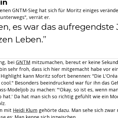
in
enen GNTM-Sieg hat sich für Moritz einiges veränder
 unterwegs", verrät er.
n, es war das aufregendste 
en Leben.
ng, bei
GNTM
mitzumachen, bereut er keine Sekund
 bin sehr froh, dass ich hier mitgemacht habe vor ei
s Highlight kann Moritz sofort benennen: "Die L'Or
 cool." Besonders beeindruckend war für ihn das Gef
ass-Modeljob zu machen: "'Okay, so ist es, wenn man
 hat.' Da hat man sich so richtig gefühlt wie ein Mo
lz.
en mit
Heidi Klum
gehörte dazu. Man sehe sich zwar n
se es: Man kenne sich inzwischen.