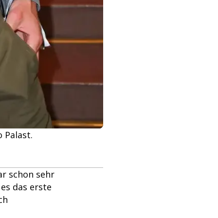
 Palast.
war schon sehr
 es das erste
ch