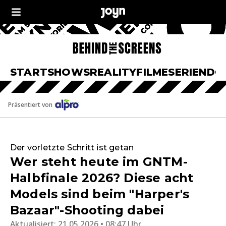
START
SHOWS
REALITY
FILME
SERIEN
DO
Präsentiert von
Der vorletzte Schritt ist getan
Wer steht heute im GNTM-
Halbfinale 2026? Diese acht
Models sind beim "Harper's
Bazaar"-Shooting dabei
Aktualisiert:
21.05.2026 • 08:47 Uhr