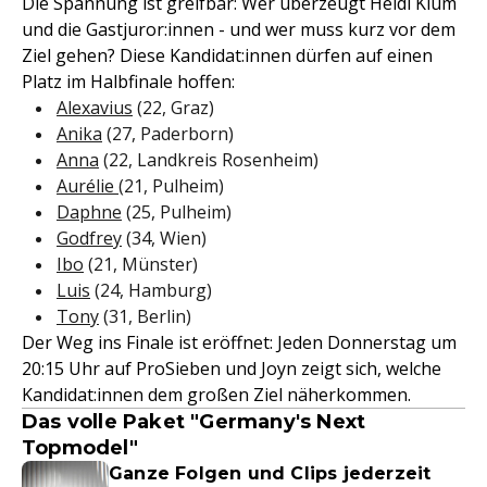
Die Spannung ist greifbar: Wer überzeugt Heidi Klum
und die Gastjuror:innen - und wer muss kurz vor dem
Ziel gehen? Diese Kandidat:innen dürfen auf einen
Platz im Halbfinale hoffen:
Alexavius
(22, Graz)
Anika
(27, Paderborn)
Anna
(22, Landkreis Rosenheim)
Aurélie
(21, Pulheim)
Daphne
(25, Pulheim)
Godfrey
(34, Wien)
Ibo
(21, Münster)
Luis
(24, Hamburg)
Tony
(31, Berlin)
Der Weg ins Finale ist eröffnet: Jeden Donnerstag um
20:15 Uhr auf ProSieben und Joyn zeigt sich, welche
Kandidat:innen dem großen Ziel näherkommen.
Das volle Paket "Germany's Next
Topmodel"
Ganze Folgen und Clips jederzeit