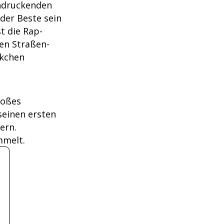
indruckenden
 der Beste sein
t die Rap-
en Straßen-
nkchen
roßes
seinen ersten
ern.
mmelt.