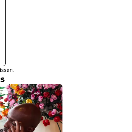
issen.
ls