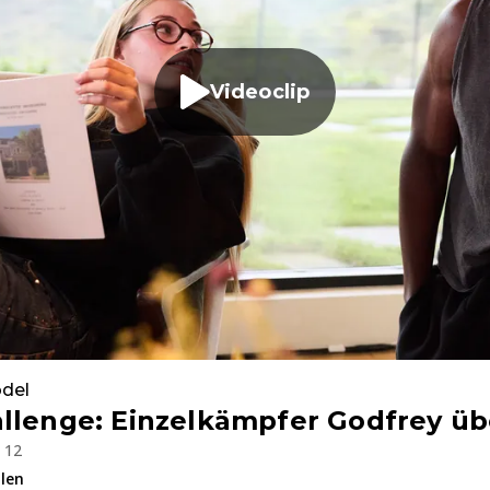
Videoclip
del
llenge: Einzelkämpfer Godfrey üb
b 12
ilen