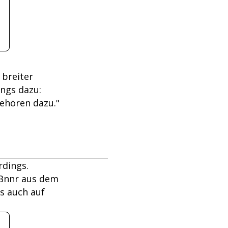
 breiter
ongs dazu:
gehören dazu."
rdings.
 Bnnr aus dem
us auch auf