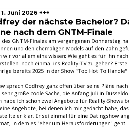
1. Juni 2026 +++
frey der nächste Bachelor? D
äne nach dem GNTM-Finale
g des GNTM-Finales am vergangenen Donnerstag ha
innen und den ehemaligen Models auf den Zahn gefü
 wir vor allem eins wissen: Wie geht es für ihn na
rstellen, noch einmal ins Reality-TV zu gehen? Erste 
ährige bereits 2025 in der Show "Too Hot To Handle
iew sprach Godfrey ganz offen über seine Pläne nach
 sehr große coole Sache, die Anfang Juli in Düsseldo
n habe ich schon zwei Angebote für Reality-Shows
 keine Angebote, bei denen ich mir gedacht habe, da
stellte er klar. Er sei einmal für eine Datingshow a
rmat, in dem es "eher um Herausforderungen" geht.