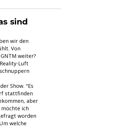
as sind
ben wir den
hlt. Von
ch GNTM weiter?
Reality-Luft
" schnuppern
 der Show. "Es
rf stattfinden
 bekommen, aber
s möchte ich
ngefragt worden
 Um welche