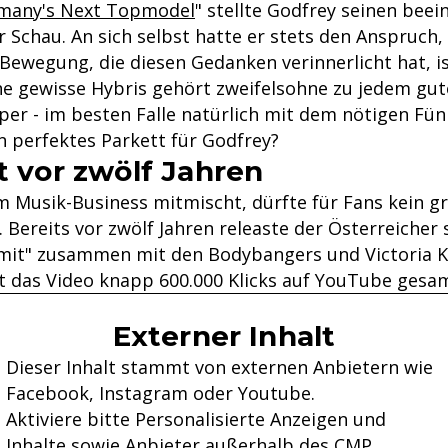
many's Next Topmodel
" stellte Godfrey seinen bee
r Schau. An sich selbst hatte er stets den Anspruch,
 Bewegung, die diesen Gedanken verinnerlicht hat, is
ne gewisse Hybris gehört zweifelsohne zu jedem gut
per - im besten Falle natürlich mit dem nötigen Fü
in perfektes Parkett für Godfrey?
t vor zwölf Jahren
m Musik-Business mitmischt, dürfte für Fans kein g
 Bereits vor zwölf Jahren releaste der Österreicher 
imit" zusammen mit den Bodybangers und Victoria K
at das Video knapp 600.000 Klicks auf YouTube gesa
Externer Inhalt
Dieser Inhalt stammt von externen Anbietern wie
Facebook, Instagram oder Youtube.
Aktiviere bitte Personalisierte Anzeigen und
Inhalte sowie Anbieter außerhalb des CMP