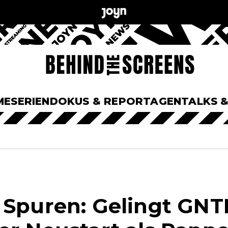
ME
SERIEN
DOKUS & REPORTAGEN
TALKS 
 Spuren: Gelingt GNT