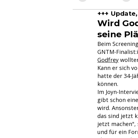
+++ Update, 
Wird God
seine Pl
Beim Screenin
GNTM-Finalist:
Godfrey
wollten
Kann er sich vo
hatte der 34-J
können.
Im Joyn-Interv
gibt schon eine
wird. Ansonste
das sind jetzt
jetzt machen", 
und für ein Fo