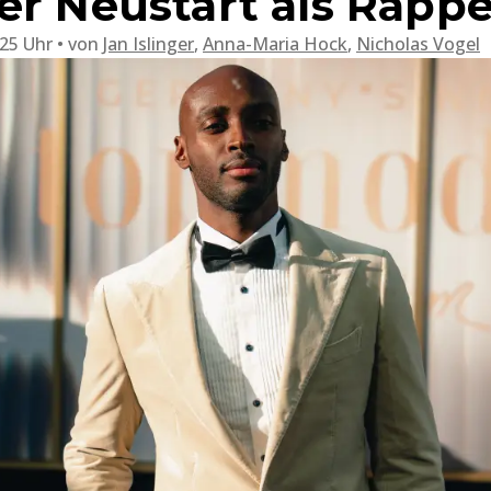
er Neustart als Rapp
:25 Uhr
von
Jan Islinger
,
Anna-Maria Hock
,
Nicholas Vogel