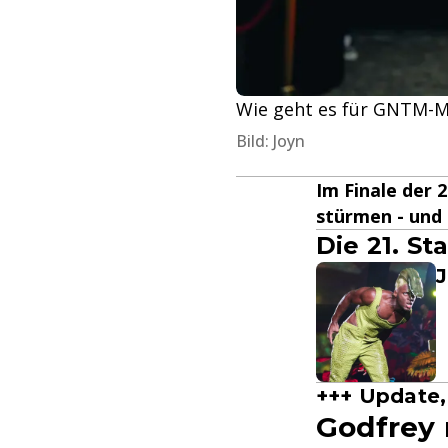
Wie geht es für GNTM-M
Bild: Joyn
Im Finale der 
stürmen - und 
Die 21. S
J
+++ Update, 
Godfrey 