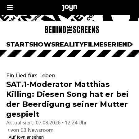
START
SHOWS
REALITY
FILME
SERIEN
DO
Ein Lied fürs Leben
SAT.1-Moderator Matthias
Killing: Diesen Song hat er bei
der Beerdigung seiner Mutter
gespielt
Aktualisiert:
07.08.2026 • 12:24 Uhr
von
C3 Newsroom
Auf Joyn ansehen