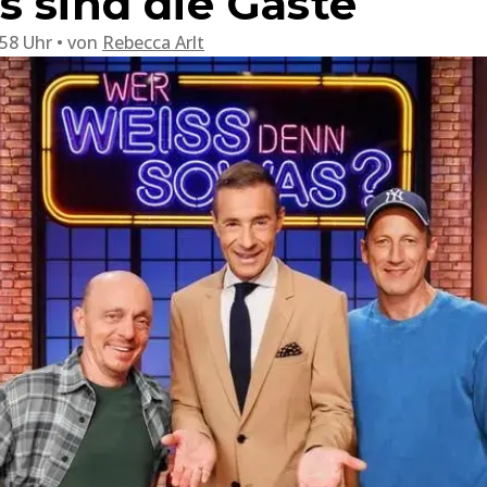
s sind die Gäste
:58 Uhr
von
Rebecca Arlt