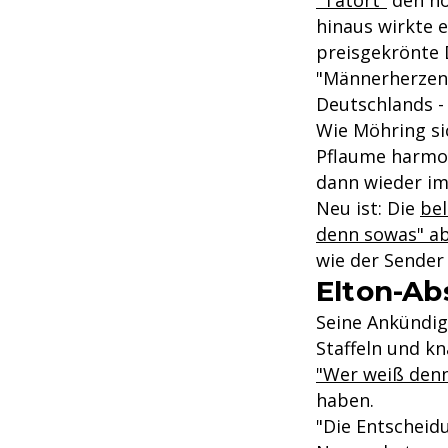
hinaus wirkte 
preisgekrönte 
"Männerherzen"
Deutschlands -
Wie Möhring si
Pflaume harmoni
dann wieder i
Neu ist: Die
bel
denn sowas" a
wie der Sender 
Elton-Ab
Seine Ankündigu
Staffeln und k
"Wer weiß den
haben.
"Die Entscheidu