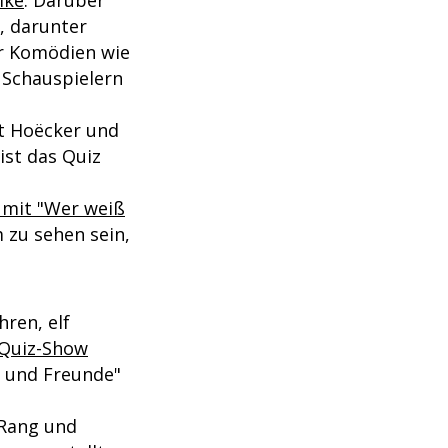
, darunter
er Komödien wie
 Schauspielern
it Hoëcker und
ist das Quiz
r mit "Wer weiß
 zu sehen sein,
ren, elf
 Quiz-Show
ie und Freunde"
s Rang und