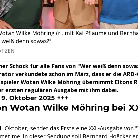
: Wotan Wilke Möhring (r., mit Kai Pflaume und Bernh
r weiß denn sowas?"
MATZEN
iner Schock für alle Fans von "Wer weiß denn sowa
rator verkündete schon im März, dass er die ARD
uspieler Wotan Wilke Möhring übernimmt Eltons Ro
der ersten regulären Ausgabe mit ihm dabei.
 9. Oktober 2025 +++
n Wotan Wilke Möhring bei X
. Oktober, sendet das Erste eine XXL-Ausgabe von 
imetime. In dieser Sendung soll Bernhard Hoëcker e