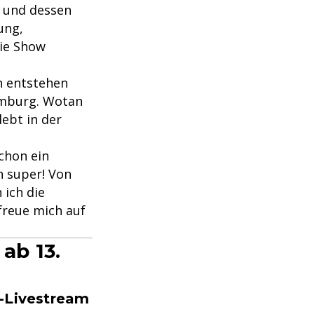
 und dessen
ung,
die Show
en entstehen
amburg. Wotan
lebt in der
schon ein
h super! Von
 ich die
freue mich auf
ab 13.
e-Livestream