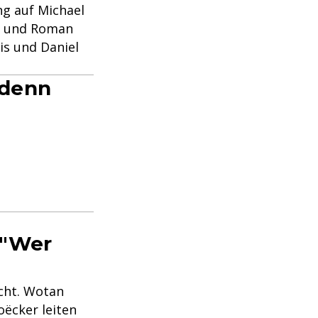
g auf Michael
er und Roman
is und Daniel
 denn
 "Wer
icht. Wotan
ëcker leiten