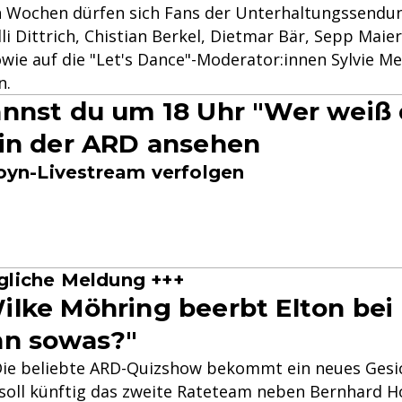
n Wochen dürfen sich Fans der Unterhaltungssendun
li Dittrich, Chistian Berkel, Dietmar Bär, Sepp Mai
wie auf die "Let's Dance"-Moderator:innen Sylvie Me
n.
nnst du um 18 Uhr "Wer weiß
in der ARD ansehen
Joyn-Livestream verfolgen
gliche Meldung +++
lke Möhring beerbt Elton bei
nn sowas?"
ll: Die beliebte ARD-Quizshow bekommt ein neues Ges
soll künftig das zweite Rateteam neben Bernhard Ho