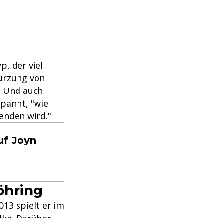
p, der viel
kürzung von
" Und auch
pannt, "wie
enden wird."
uf Joyn
öhring
013 spielt er im
lke
. Darüber