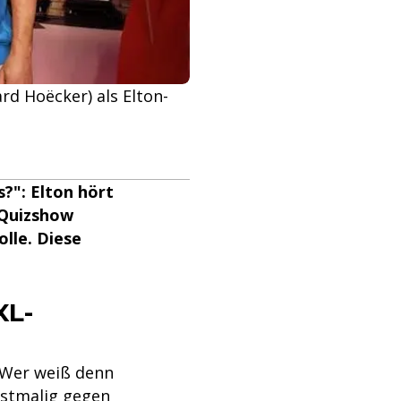
ard Hoëcker) als Elton-
s?": Elton hört
-Quizshow
lle. Diese
XL-
"Wer weiß denn
rstmalig gegen