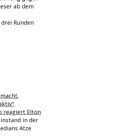
ieser ab dem
n drei Runden
 macht.
aktiv"
.
 reagiert Elton
instand in der
medians Atze