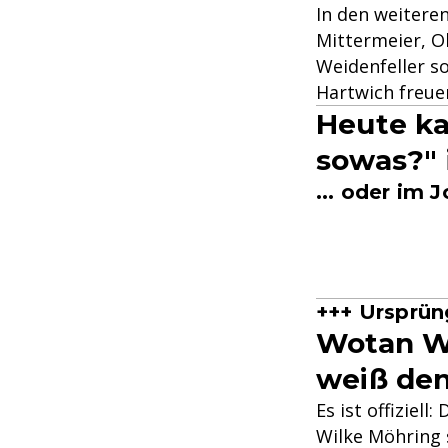
In den weitere
Mittermeier, Ol
Weidenfeller so
Hartwich freue
Heute ka
sowas?" 
... oder im 
+++ Ursprün
Wotan Wi
weiß de
Es ist offizie
Wilke Möhring 