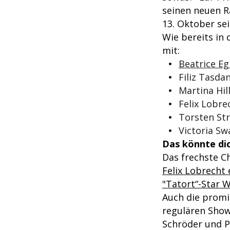
seinen neuen R
13. Oktober se
Wie bereits in
mit:
Beatrice Egl
Filiz Tasda
Martina Hil
Felix Lobre
Torsten Str
Victoria Sw
Das könnte dic
Das frechste C
Felix Lobrecht 
"Tatort“-Star 
Auch die promi
regulären Show
Schröder und P