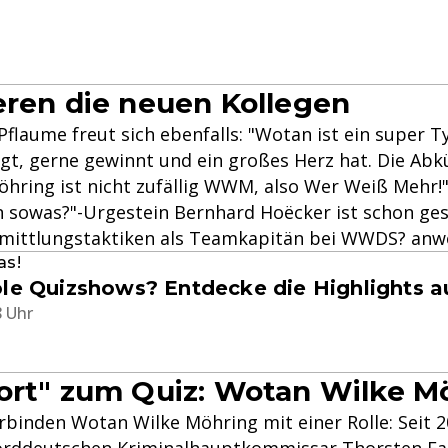
eren die neuen Kollegen
flaume freut sich ebenfalls: "Wotan ist ein super Ty
gt, gerne gewinnt und ein großes Herz hat. Die Ab
hring ist nicht zufällig WWM, also Wer Weiß Mehr!
 sowas?"-Urgestein Bernhard Hoëcker ist schon ges
mittlungstaktiken als Teamkapitän bei WWDS? anw
as!
ole Quizshows? Entdecke die Highlights a
8 Uhr
ort" zum Quiz: Wotan Wilke M
binden Wotan Wilke Möhring mit einer Rolle: Seit 2
orddeutschen
Kriminalhauptkommissar Thorsten Fa