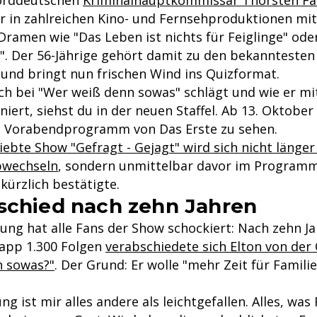
er in zahlreichen Kino- und Fernsehproduktionen mit
Dramen wie "Das Leben ist nichts für Feiglinge" od
. Der 56-Jährige gehört damit zu den bekanntesten
 und bringt nun frischen Wind ins Quizformat.
ch bei "Wer weiß denn sowas" schlägt und wie er m
ert, siehst du in der neuen Staffel. Ab 13. Oktober 
m Vorabendprogramm von Das Erste zu sehen.
iebte Show "Gefragt - Gejagt" wird sich nicht länge
bwechseln
, sondern unmittelbar davor im Programm
kürzlich bestätigte.
schied nach zehn Jahren
ng hat alle Fans der Show schockiert: Nach zehn Jah
napp 1.300 Folgen
verabschiedete sich Elton von der
n sowas?"
. Der Grund: Er wolle "mehr Zeit für Famil
ng ist mir alles andere als leichtgefallen. Alles, wa