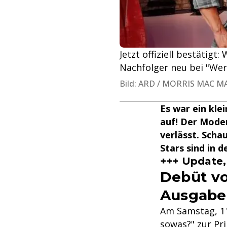
Jetzt offiziell bestätigt
Nachfolger neu bei "We
Bild: ARD / MORRIS MAC 
Es war ein kle
auf! Der Mode
verlässt. Scha
Stars sind in 
+++ Update,
Debüt vo
Ausgabe
Am Samstag, 11
sowas?" zur Pr