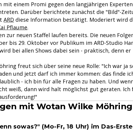
 mit einem Promi gegen den langjährigen Experten
treten. Darüber berichtete zunächst die "Bild"-Zeit
at
ARD
diese Information bestätigt. Moderiert wird 
Kai Pflaume
.
n zur neuen Staffel laufen bereits. Die neuen Folg
ber bis 29. Oktober vor Publikum im ARD-Studio H
ird bei allen Shows dabei sein - praktisch, denn er 
ring freut sich über seine neue Rolle: "Ich war ja 
aden und jetzt darf ich immer kommen: das finde ic
aublich - ich bin für alle Fragen zu haben. Und wenn
ht weiß, dann wird halt möglichst gut geraten. Ich 
ausforderung!"
gen mit Wotan Wilke Möhring 
enn sowas?" (Mo-Fr, 18 Uhr) im Das-Erst