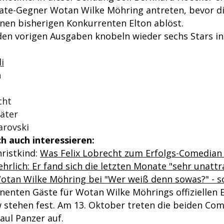
ate-Gegner Wotan Wilke Möhring antreten, bevor d
inen bisherigen Konkurrenten Elton ablöst.
 den vorigen Ausgaben knobeln wieder sechs Stars i
i
n
l
cht
äter
arovski
h auch interessieren:
hristkind:
Was Felix Lobrecht zum Erfolgs-Comedian
ehrlich: Er fand sich die letzten Monate "sehr unattr
Wotan Wilke Möhring bei "Wer weiß denn sowas?" - so
nenten Gäste für Wotan Wilke Möhrings offiziellen E
 stehen fest. Am 13. Oktober treten die beiden Co
aul Panzer auf.