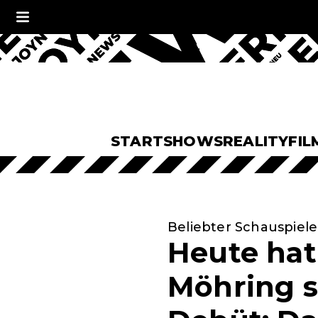
START
SHOWS
REALITY
FIL
Beliebter Schauspiele
Heute hat
Möhring s