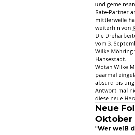
und gemeinsam
Rate-Partner an
mittlerweile h
weiterhin von
Die Dreharbeite
vom 3. Septem
Wilke Möhring w
Hansestadt.
Wotan Wilke Möh
paarmal eingel
absurd bis ungl
Antwort mal nic
diese neue Her
Neue Fol
Oktober
"Wer weiß d