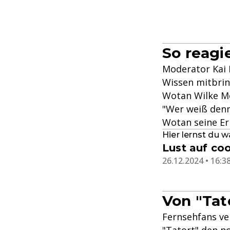
So reagi
Moderator Kai P
Wissen mitbrin
Wotan Wilke Mö
"Wer weiß denn
Wotan seine Er
Hier lernst du w
Lust auf co
26.12.2024 • 16:3
Von "Tat
Fernsehfans ver
"Tatort"
den n