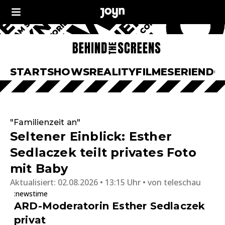
START
SHOWS
REALITY
FILME
SERIEN
DO
"Familienzeit an"
Seltener Einblick: Esther
Sedlaczek teilt privates Foto
mit Baby
Aktualisiert:
02.08.2026 • 13:15 Uhr
von
teleschau
:newstime
ARD-Moderatorin Esther Sedlaczek
privat