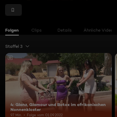
Folgen
Clips
Details
Ähnliche Videos
Staffel 3
12
4: Glanz, Glamour und Botox im afrikanischen
Nonnenkloster
97 Min.
Folge vom 01.09.2022