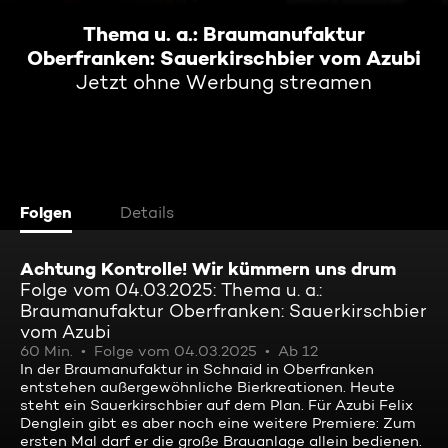
Thema u. a.: Braumanufaktur
Oberfranken: Sauerkirschbier vom Azubi
Jetzt ohne Werbung streamen
Folgen
Details
Achtung Kontrolle! Wir kümmern uns drum
Folge vom 04.03.2025: Thema u. a.:
Braumanufaktur Oberfranken: Sauerkirschbier
vom Azubi
60 Min.
Folge vom 04.03.2025
Ab 12
In der Braumanufaktur in Schnaid in Oberfranken
entstehen außergewöhnliche Bierkreationen. Heute
steht ein Sauerkirschbier auf dem Plan. Für Azubi Felix
Denglein gibt es aber noch eine weitere Premiere: Zum
ersten Mal darf er die große Brauanlage allein bedienen.