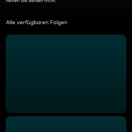
fahren die beiden nicht.
Alle verfügbaren Folgen
Verkehrsdienst Bremerhaven – Drei Reifen, ein Problem