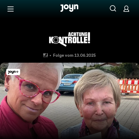
Zum Inhalt springen
Barrierefrei
Thema u.a.: Seniorenfahrlehre
Folge vom 13.06.2025