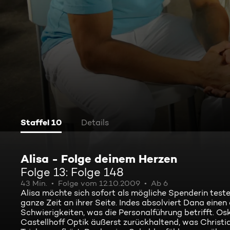
Staffel 10
Details
Alisa - Folge deinem Herzen
Folge 13: Folge 148
43 Min.
Folge vom 12.10.2009
Ab 6
Alisa möchte sich sofort als mögliche Spenderin testen
ganze Zeit an ihrer Seite. Indes absolviert Dana eine
Schwierigkeiten, was die Personalführung betrifft. 
Castellhoff Optik äußerst zurückhaltend, was Christi