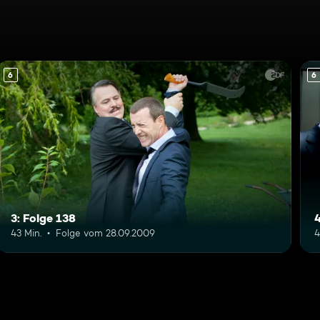
6
6
3: Folge 138
4
43 Min.
Folge vom 28.09.2009
4