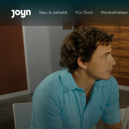
Zum Inhalt springen
Barrierefrei
Neu & beliebt
Für Dich
Mediatheken