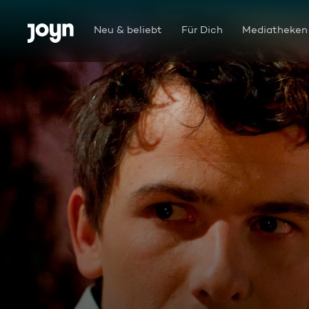
Zum Inhalt springen
Barrierefrei
Neu & beliebt
Für Dich
Mediatheken