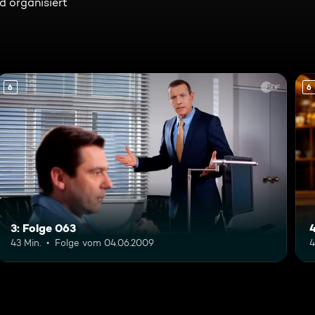
nd organisiert
6
6
3: Folge 063
43 Min.
Folge vom 04.06.2009
4