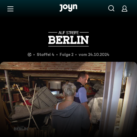
Zum Inhalt springen
Barrierefrei
Das Geheimnis im Keller
Staffel 4
Folge 2
vom 24.10.2024