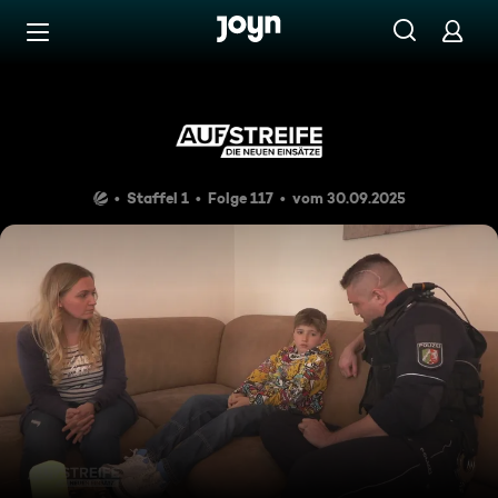
Zum Inhalt springen
Barrierefrei
Gefangen im Aberglauben
Staffel 1
Folge 117
vom 30.09.2025