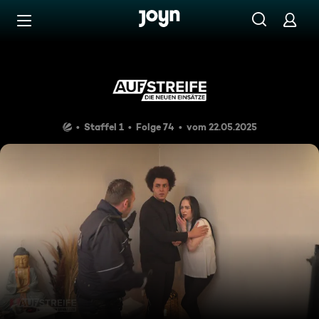
Zum Inhalt springen
Barrierefrei
Verfolgt
Staffel 1
Folge 74
vom 22.05.2025