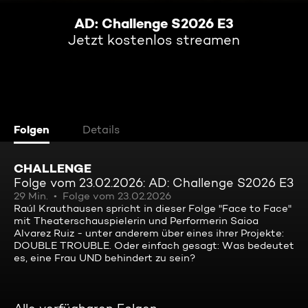
AD: Challenge S2026 E3
Jetzt kostenlos streamen
Folgen
Details
CHALLENGE
Folge vom 23.02.2026: AD: Challenge S2026 E3
29 Min.
Folge vom 23.02.2026
Raúl Krauthausen spricht in dieser Folge "Face to Face"
mit Theaterschauspielerin und Performerin Saioa
Alvarez Ruiz - unter anderem über eines ihrer Projekte:
DOUBLE TROUBLE. Oder einfach gesagt: Was bedeutet
es, eine Frau UND behindert zu sein?