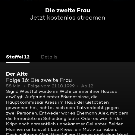
Die zweite Frau
Jetzt kostenlos streamen
Staffel 12
Details
Der Alte
Folge 16: Die zweite Frau
58 Min.
Folge vom 21.10.1999
Ab 12
Sigrid Westfal wurde im Wohnzimmer ihrer Hauses
erwürgt. Aufgrund erster Erkenntnisse, die
Hauptkommissar Kress im Haus der Getöteten
gewonnen hat, richtet sich sein Tatverdacht gegen
zwei Personen. Entweder war es Ehemann Alex, mit dem
die Ermordete in Scheidung lebte. Oder es war ihr der
Kripo noch namentlich unbekannter Geliebter. Beiden
Männern unterstellt Leo Kress, ein Motiv zu haben.
Doch während Alex Westfal am Morgen nach dem Mord