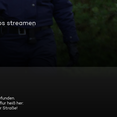
los streamen
efunden.
ur heiß her:
r Straße!