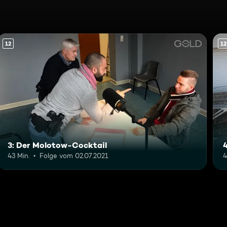
12
12
3: Der Molotow-Cocktail
43 Min.
Folge vom 02.07.2021
4