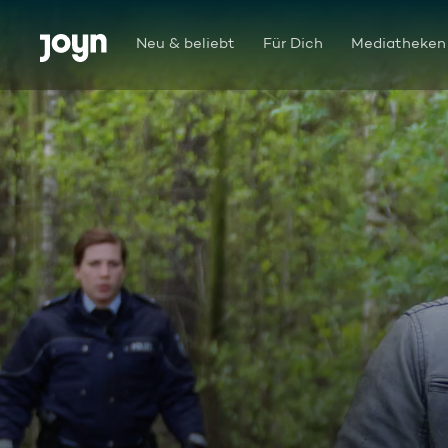
Zum Inhalt springen
Barrierefrei
Neu & beliebt
Für Dich
Mediatheken