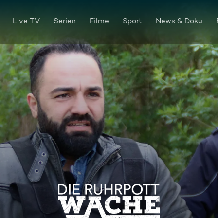
Live TV
Serien
Filme
Sport
News & Doku
Was verschweigt meine Toch