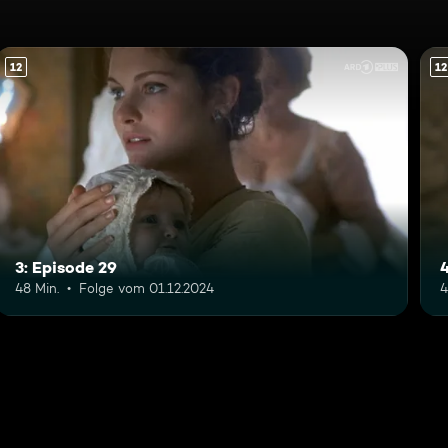
12
12
3: Episode 29
48 Min.
Folge vom 01.12.2024
4